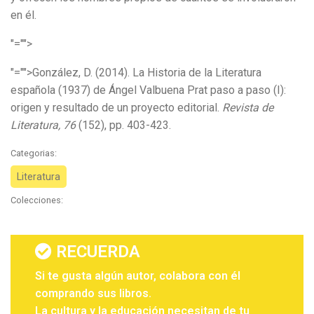
en él.
"="">
"="">González, D. (2014). La Historia de la Literatura
española (1937) de Ángel Valbuena Prat paso a paso (I):
origen y resultado de un proyecto editorial.
Revista de
Literatura, 76
(152), pp. 403-423.
Categorias:
Literatura
Colecciones:
RECUERDA
Si te gusta algún autor, colabora con él
comprando sus libros.
La cultura y la educación necesitan de tu