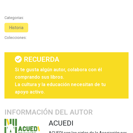
Categorias:
Historia
Colecciones:
RECUERDA
Si te gusta algún autor, colabora con él
comprando sus libros.
La cultura y la educación necesitan de tu
apoyo activo.
INFORMACIÓN DEL AUTOR
ACUEDI