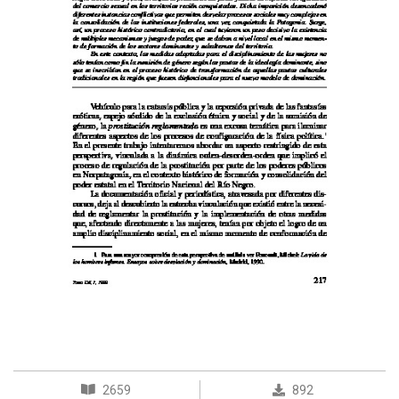
2659
892