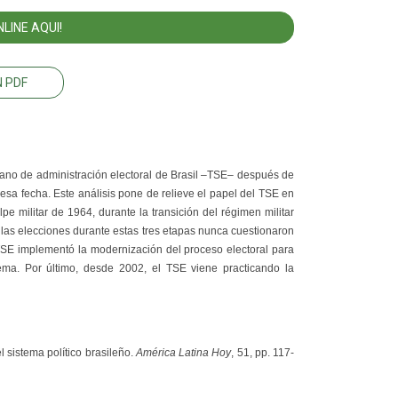
LINE AQUI!
 PDF
gano de administración electoral de Brasil –TSE– después de
e esa fecha. Este análisis pone de relieve el papel del TSE en
lpe militar de 1964, durante la transición del régimen militar
las elecciones durante estas tres etapas nunca cuestionaron
l TSE implementó la modernización del proceso electoral para
stema. Por último, desde 2002, el TSE viene practicando la
el sistema político brasileño.
América Latina Hoy
, 51, pp. 117-