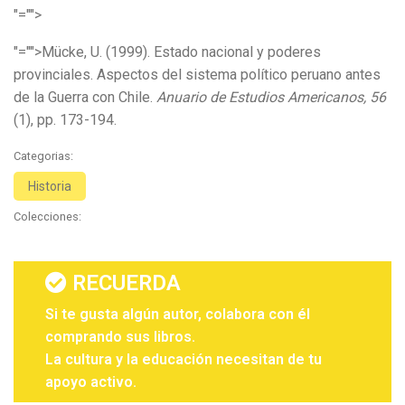
"="">
"="">Mücke, U. (1999). Estado nacional y poderes
provinciales. Aspectos del sistema político peruano antes
de la Guerra con Chile.
Anuario de Estudios Americanos, 56
(1), pp. 173-194.
Categorias:
Historia
Colecciones:
RECUERDA
Si te gusta algún autor, colabora con él
comprando sus libros.
La cultura y la educación necesitan de tu
apoyo activo.