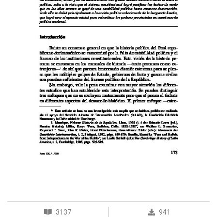
3137
941