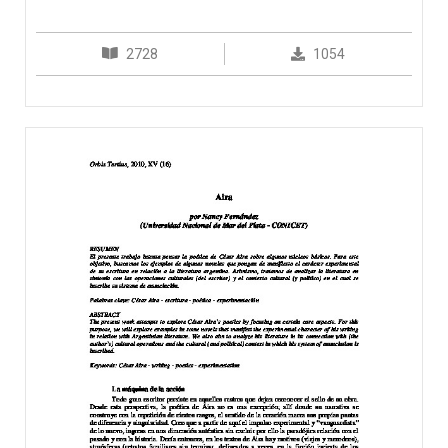
2728
1054