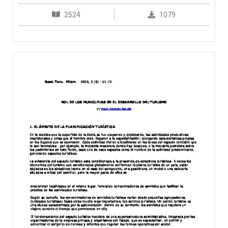
2524
1079