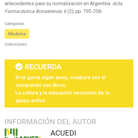
antecedentes para su normalización en Argentina.
Acta
Farmacéutica Bonaerense, 6
(3), pp. 195-206.
Categorias:
Medicina
Colecciones:
RECUERDA
Si te gusta algún autor, colabora con él
comprando sus libros.
La cultura y la educación necesitan de tu
apoyo activo.
INFORMACIÓN DEL AUTOR
ACUEDI