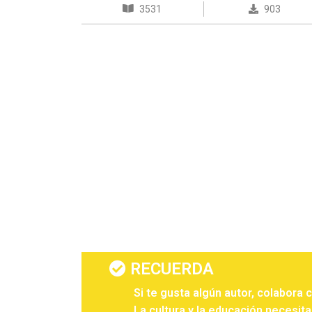
3531
903
RECUERDA
Si te gusta algún autor, colabora 
La cultura y la educación necesita