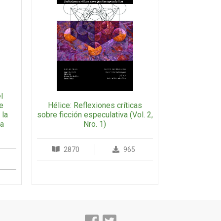
l
Hélice: Reflexiones críticas
de
sobre ficción especulativa (Vol. 2,
 la
Nro. 1)
la
2870
965