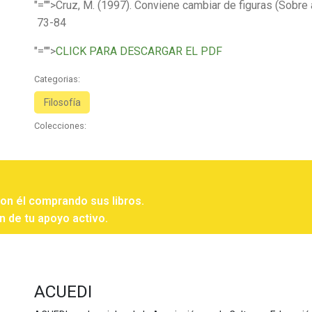
"="">Cruz, M. (1997). Conviene cambiar de figuras (Sobre
73-84
"="">
CLICK PARA DESCARGAR EL PDF
Categorias:
Filosofía
Colecciones:
con él comprando sus libros.
n de tu apoyo activo.
ACUEDI