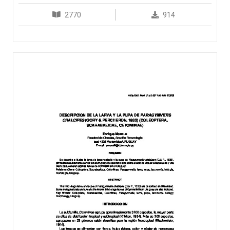
2770
914