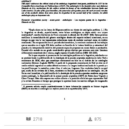
2718
875