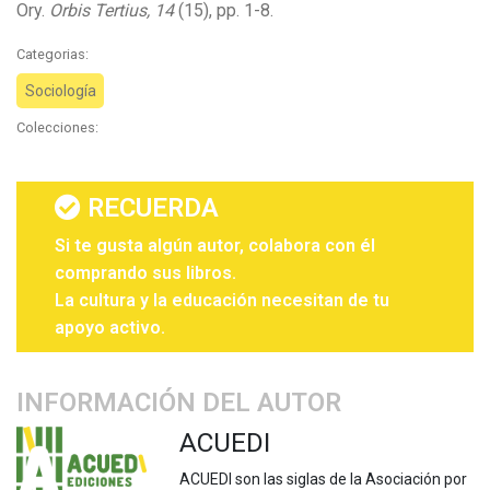
Ory.
Orbis Tertius, 14
(15), pp. 1-8.
Categorias:
Sociología
Colecciones:
RECUERDA
Si te gusta algún autor, colabora con él
comprando sus libros.
La cultura y la educación necesitan de tu
apoyo activo.
INFORMACIÓN DEL AUTOR
ACUEDI
ACUEDI son las siglas de la Asociación por