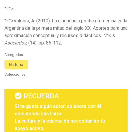
"="">
"="">Valobra, A. (2010). La ciudadanía política femenina en la
Argentina de la primera mitad del siglo XX. Aportes para una
aproximación conceptual y recursos didácticos.
Clio &
Asociados,
(14), pp. 86-112.
Categorias:
Historia
Colecciones:
RECUERDA
Si te gusta algún autor, colabora con él
comprando sus libros.
La cultura y la educación necesitan de tu
apoyo activo.