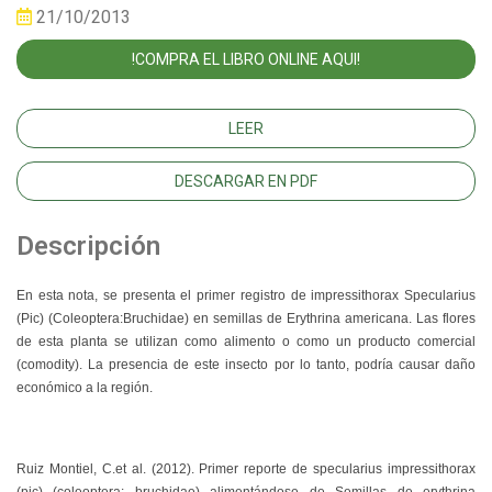
21/10/2013
!COMPRA EL LIBRO ONLINE AQUI!
LEER
DESCARGAR EN PDF
Descripción
En esta nota, se presenta el primer registro de impressithorax Specularius
(Pic) (Coleoptera:Bruchidae) en semillas de Erythrina americana. Las flores
de esta planta se utilizan como alimento o como un producto comercial
(comodity). La presencia de este insecto por lo tanto, podría causar daño
económico a la región.
Ruiz Montiel, C.
et al.
(2012). Primer reporte de specularius impressithorax
(pic) (coleoptera: bruchidae) alimentándose de Semillas de erythrina