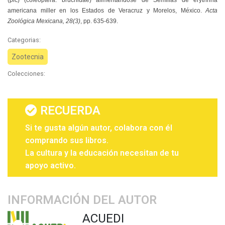
americana miller en los Estados de Veracruz y Morelos, México.
Acta
Zoológica Mexicana, 28(3)
, pp. 635-639.
Categorias:
Zootecnia
Colecciones:
RECUERDA
Si te gusta algún autor, colabora con él
comprando sus libros.
La cultura y la educación necesitan de tu
apoyo activo.
INFORMACIÓN DEL AUTOR
ACUEDI