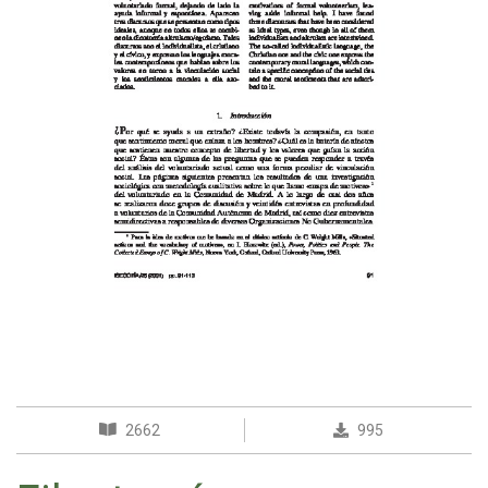
2662
995