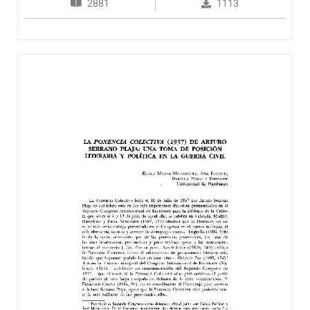
2881
1113