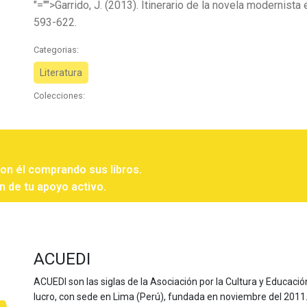
"="">Garrido, J. (2013). Itinerario de la novela modernista
593-622.
Categorias:
Literatura
Colecciones:
con él comprando sus libros.
n de tu apoyo activo.
ACUEDI
ACUEDI son las siglas de la Asociación por la Cultura y Educación
lucro, con sede en Lima (Perú), fundada en noviembre del 2011. Nu