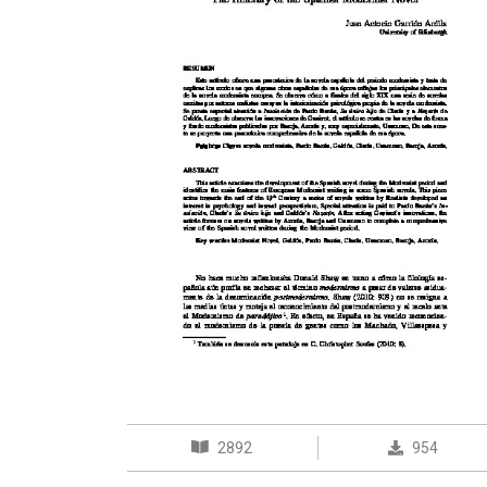
2892
954