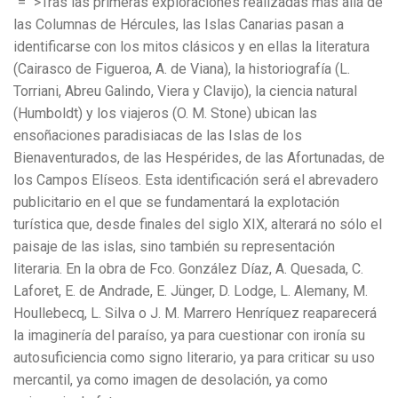
"="">Tras las primeras exploraciones realizadas más allá de
las Columnas de Hércules, las Islas Canarias pasan a
identificarse con los mitos clásicos y en ellas la literatura
(Cairasco de Figueroa, A. de Viana), la historiografía (L.
Torriani, Abreu Galindo, Viera y Clavijo), la ciencia natural
(Humboldt) y los viajeros (O. M. Stone) ubican las
ensoñaciones paradisiacas de las Islas de los
Bienaventurados, de las Hespérides, de las Afortunadas, de
los Campos Elíseos. Esta identificación será el abrevadero
publicitario en el que se fundamentará la explotación
turística que, desde finales del siglo XIX, alterará no sólo el
paisaje de las islas, sino también su representación
literaria. En la obra de Fco. González Díaz, A. Quesada, C.
Laforet, E. de Andrade, E. Jünger, D. Lodge, L. Alemany, M.
Houllebecq, L. Silva o J. M. Marrero Henríquez reaparecerá
la imaginería del paraíso, ya para cuestionar con ironía su
autosuficiencia como signo literario, ya para criticar su uso
mercantil, ya como imagen de desolación, ya como