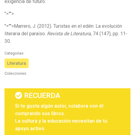
exigencia de futuro.
"="">
"="">Marrero, J. (2012). Turistas en el edén: La evolución
literaria del paraíso.
Revista de Literatura
, 74 (147), pp. 11-
30.
Categorias:
Literatura
Colecciones:
RECUERDA
Si te gusta algún autor, colabora con él
comprando sus libros.
La cultura y la educación necesitan de tu
apoyo activo.