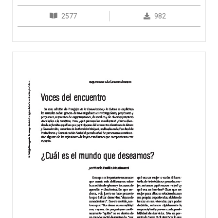
2577
982