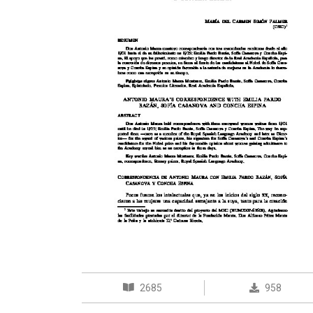
2685
958