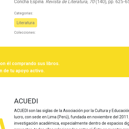
Concha Espina.
Revista de Literatura, 70
(140), pp. 625-6
Categorias:
Literatura
Colecciones:
con él comprando sus libros.
n de tu apoyo activo.
ACUEDI
ACUEDI son las siglas de la Asociación por la Cultura y Educación
lucro, con sede en Lima (Perú), fundada en noviembre del 2011. Nu
investigación académica, especialmente dentro de espacios dig