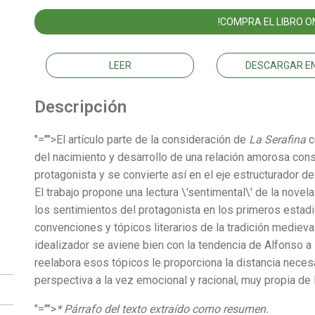
!COMPRA EL LIBRO ON
LEER
DESCARGAR EN
Descripción
"="">El artículo parte de la consideración de
La Serafina
c
del nacimiento y desarrollo de una relación amorosa const
protagonista y se convierte así en el eje estructurador d
El trabajo propone una lectura \'sentimental\' de la novel
los sentimientos del protagonista en los primeros estadi
convenciones y tópicos literarios de la tradición medieval
idealizador se aviene bien con la tendencia de Alfonso a li
reelabora esos tópicos le proporciona la distancia neces
perspectiva a la vez emocional y racional, muy propia de l
"="">
* Párrafo del texto extraído como resumen.