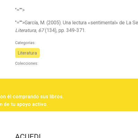
"="">
"="">García, M. (2005). Una lectura «sentimental» de La 
Literatura, 67
(134), pp. 349-371.
Categorias:
Literatura
Colecciones:
con él comprando sus libros.
n de tu apoyo activo.
ACUEDI