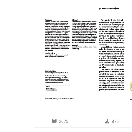
2675
875