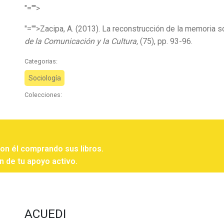
"="">
"="">Zacipa, A. (2013). La reconstrucción de la memoria s
de la Comunicación y la Cultura,
(75), pp. 93-96.
Categorias:
Sociología
Colecciones:
con él comprando sus libros.
n de tu apoyo activo.
ACUEDI