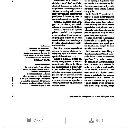
2727
903