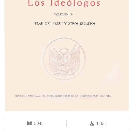
5045
1106