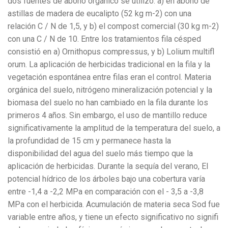
dos fuentes de abono orgánico se utilizó: a) en abono de
astillas de madera de eucalipto (52 kg m-2) con una
relación C / N de 1,5, y b) el compost comercial (30 kg m-2)
con una C / N de 10. Entre los tratamientos fila césped
consistió en a) Ornithopus compressus, y b) Lolium multifl
orum. La aplicación de herbicidas tradicional en la fila y la
vegetación espontánea entre filas eran el control. Materia
orgánica del suelo, nitrógeno mineralización potencial y la
biomasa del suelo no han cambiado en la fila durante los
primeros 4 años. Sin embargo, el uso de mantillo reduce
significativamente la amplitud de la temperatura del suelo, a
la profundidad de 15 cm y permanece hasta la
disponibilidad del agua del suelo más tiempo que la
aplicación de herbicidas. Durante la sequía del verano, El
potencial hídrico de los árboles bajo una cobertura varía
entre -1,4 a -2,2 MPa en comparación con el - 3,5 a -3,8
MPa con el herbicida. Acumulación de materia seca Sod fue
variable entre años, y tiene un efecto significativo no signifi