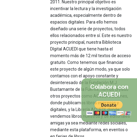
2011. Nuestro principal objetivo es
incentivar la lectura y la investigación
académica, especialmente dentro de
espacios digitales. Para ello hemos
diseñado una serie de proyectos, todos
ellos relacionados entre sí. Este es nuestro
proyecto principal, nuestra Biblioteca
DIgital ACUEDI que tiene hasta el
momento más de 12 mil textos de acceso
gratuito. Como tenemos que financiar
este proyecto de algún modo, ya que solo
contamos con el apoyo constante y
desinteresado de la Fundación M.J.
Colabora con
Bustamante de la Fuente, hemos creado
ACUEDI
otros proyectos como ACUEDI Ediciones,
donde publicamos libros impresos y
digitales, y la Librería ACUEDI, donde
vendemos libros nuestros y de editoriales
amigas ya sea mediante redes sociales,
mediante esta plataforma, en eventos o
en ferias de libros.