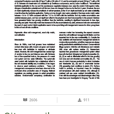
2606
911