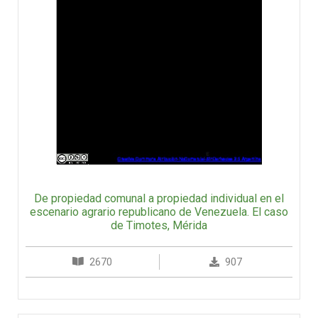
De propiedad comunal a propiedad individual en el
escenario agrario republicano de Venezuela. El caso
de Timotes, Mérida
2670
907