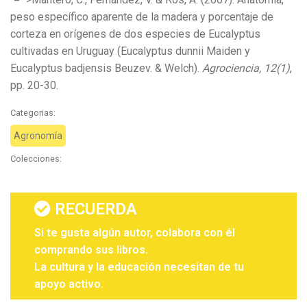
peso específico aparente de la madera y porcentaje de
corteza en orígenes de dos especies de Eucalyptus
cultivadas en Uruguay (Eucalyptus dunnii Maiden y
Eucalyptus badjensis Beuzev. & Welch).
Agrociencia, 12(1)
,
pp. 20-30.
Categorias:
Agronomía
Colecciones:
RECUERDA
Si te gusta algún autor, colabora con él
comprando sus libros.
La cultura y la educación necesitan de tu
apoyo activo.