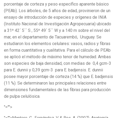
porcentaje de corteza y peso específico aparente básico
(PEAb). Los árboles, de 5 años de edad, provinieron de un
ensayo de introducción de especies y orígenes de INIA
(Instituto Nacional de Investigación Agropecuaria) ubicado
a 31º 42´ 5´´ S , 55º 49´ 5´´ W y a 140 m sobre el nivel del
mar, en el departamento de Tacuarembó, Uruguay. Se
estudiaron los elementos celulares: vasos, radios y fibras
en forma cuantitativa y cualitativa. Para el cálculo de PEAb
se aplicó el método de máximo tenor de humedad. Ambas
son especies de baja densidad, con medias de 0,4 gcm-3
para E. dunnii y 0,39 gcm-3 para E. badjensis. E. dunnii
posee mayor porcentaje de corteza (14 %) que E. badjensis
(11 %). Se determinaron las principales relaciones entre
dimensiones fundamentales de las fibras para producción
de pulpa celulósica.
"="">
"="">Mantero, C., Fernández, V. & Ros, A. (2007). Anatomía,