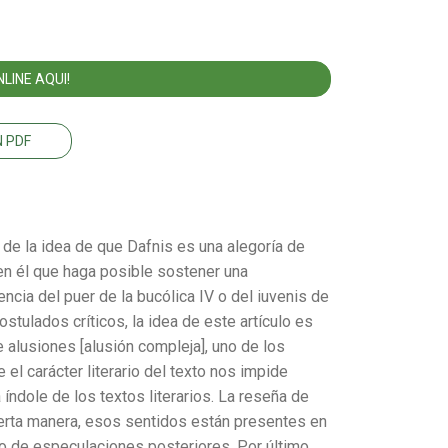
LINE AQUI!
 PDF
o de la idea de que Dafnis es una alegoría de
 en él que haga posible sostener una
encia del puer de la bucólica IV o del iuvenis de
ostulados críticos, la idea de este artículo es
e alusiones [alusión compleja], uno de los
el carácter literario del texto nos impide
 índole de los textos literarios. La reseña de
ierta manera, esos sentidos están presentes en
o de especulaciones posteriores. Por último,