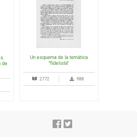
Un esquema de la temática
s.
"fidelista"
n de
2772
988