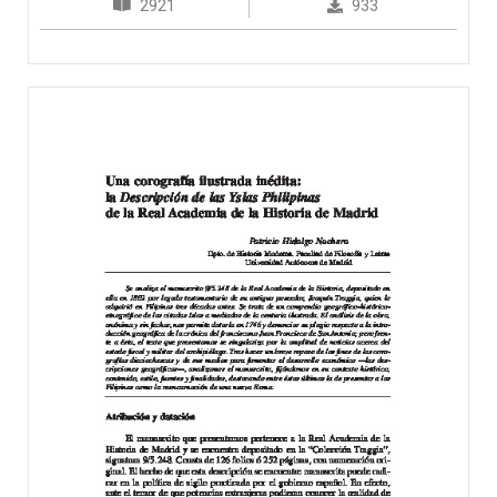
2921
933