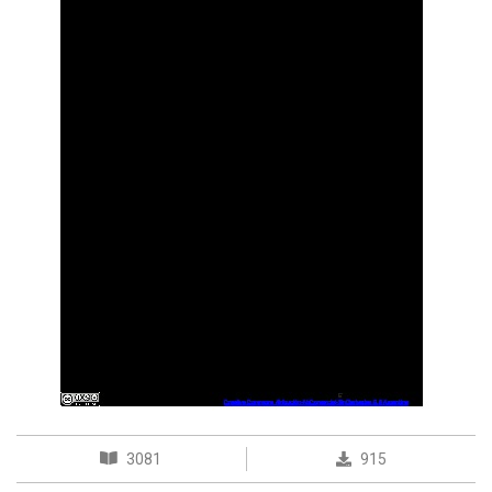
3081
915