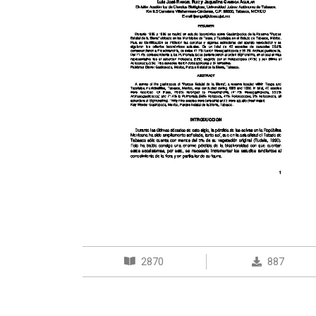
2870
887