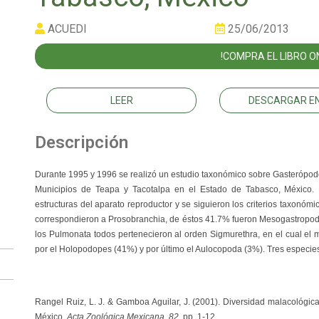
ACUEDI
25/06/2013
!COMPRA EL LIBRO ON
LEER
DESCARGAR EN
Descripción
Durante 1995 y 1996 se realizó un estudio taxonómico sobre Gasterópodos
Municipios de Teapa y Tacotalpa en el Estado de Tabasco, México. P
estructuras del aparato reproductor y se siguieron los criterios taxonóm
correspondieron a Prosobranchia, de éstos 41.7% fueron Mesogastropo
los Pulmonata todos pertenecieron al orden Sigmurethra, en el cual el
por el Holopodopes (41%) y por último el Aulocopoda (3%). Tres especies 
Rangel Ruiz, L. J. & Gamboa Aguilar, J. (2001). Diversidad malacológica 
México.
Acta Zoológica Mexicana, 82
, pp. 1-12.