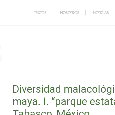
TEXTOS
NOSOTROS
NOTICIAS
s
Diversidad malacológi
maya. I. “parque estata
Tabasco, México