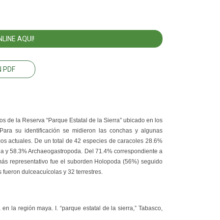
LINE AQUI!
 PDF
 de la Reserva “Parque Estatal de la Sierra” ubicado en los
ara su identificación se midieron las conchas y algunas
icos actuales. De un total de 42 especies de caracoles 28.6%
da y 58.3% Archaeogastropoda. Del 71.4% correspondiente a
 más representativo fue el suborden Holopoda (56%) seguido
fueron dulceacuícolas y 32 terrestres.
en la región maya. I. “parque estatal de la sierra,” Tabasco,