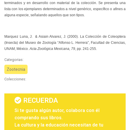
terminados y en desarrollo con material de la colección. Se presenta una
lista con los ejemplares determinados a nivel genérico, específico o afines a
alguna especie, señalando aquellos que son tipos.
Marquez Luna, J. & Asiain Alvarez, J.
(2000).
La Colección de Coleoptera
(Insecta) del Museo de Zoología “Alfonso L. Herrera”, Facultad de Ciencias,
UNAM, México
.
Acta Zoológica Mexicana, 79
, pp. 241-255.
Categorias:
Zootecnia
Colecciones:
RECUERDA
Si te gusta algún autor, colabora con él
comprando sus libros.
La cultura y la educación necesitan de tu