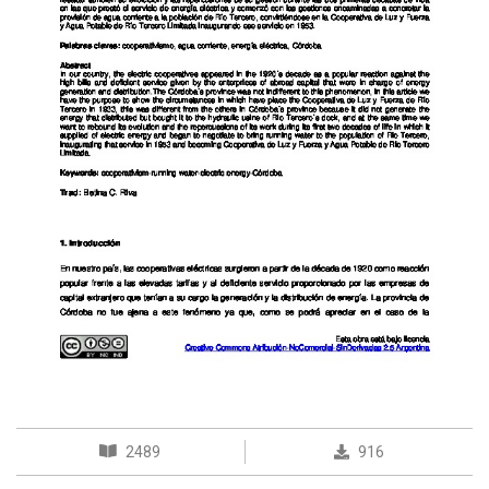
2489
916