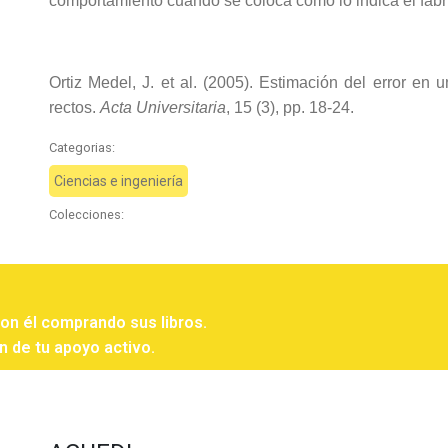
comportamiento cuando se coloca como lo indica el fabr
Ortiz Medel, J. et al. (2005). Estimación del error en 
rectos.
Acta Universitaria
, 15 (3), pp. 18-24.
Categorias:
Ciencias e ingeniería
Colecciones:
con él comprando sus libros.
n de tu apoyo activo.