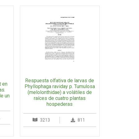
Respuesta olfativa de larvas de
t en
Phyllophaga raviday p. Tumulosa
as.
(melolonthidae) a volátiles de
de un
raíces de cuatro plantas
hospederas
2
3213
811