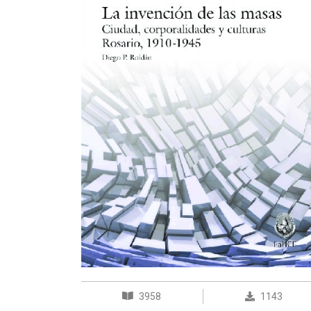
3958
1143