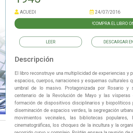
ACUEDI
24/07/2016
!COMPRA EL LIBRO ON
LEER
DESCARGAR EN
Descripción
El libro reconstruye una multiplicidad de experiencias y
espacios, cuerpos, narraciones y esquemas culturales q
umbral de lo masivo. Protagonizada por Rosario y su
centenario de la Revolución de Mayo y las vísperas d
formación de dispositivos disciplinarios y biopolíticos 
diseminación de espacios verdes, la segregación urbana,
movimientos vecinales, las bibliotecas populares, l
cinematográficas, los choques de la incultura y la orga
recorrido curvo y complejo. Roldán ensaya la reunión de