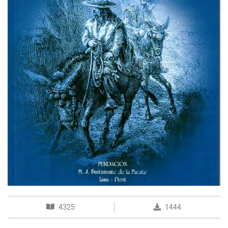
4325
1444