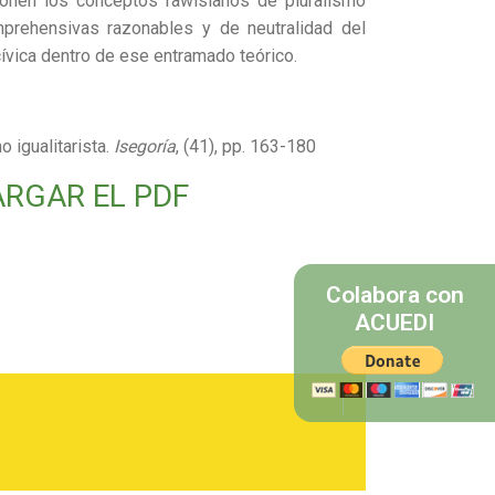
ponen los conceptos rawlsianos de pluralismo
mprehensivas razonables y de neutralidad del
 cívica dentro de ese entramado teórico.
mo igualitarista.
Isegoría
, (41), pp. 163-180
ARGAR EL PDF
Colabora con
ACUEDI