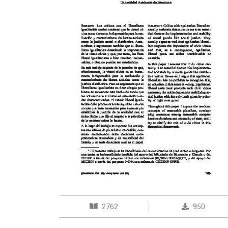
2762
950