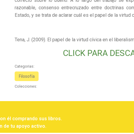
correcto sobre lo bueno. A lo largo del trabajo se ex
razonable, consenso entrecruzado entre doctrinas co
Estado, y se trata de aclarar cuál es el papel de la virtud
Tena, J. (2009). El papel de la virtud cívica en el liberalis
CLICK PARA DESC
Categorias:
Filosofía
Colecciones:
con él comprando sus libros.
n de tu apoyo activo.