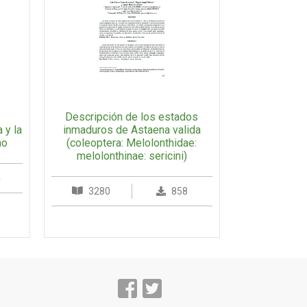
Descripción de los estados
 y la
inmaduros de Astaena valida
no
(coleoptera: Melolonthidae:
melolonthinae: sericini)
4
3280
858