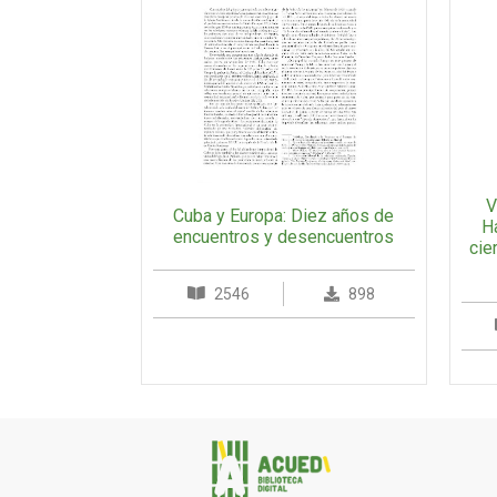
V
Cuba y Europa: Diez años de
H
encuentros y desencuentros
cie
2546
898