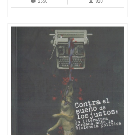
2550
820