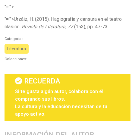
"="">
"="">Urzáiz, H. (2015). Hagiografía y censura en el teatro
clásico.
Revista de Literatura, 77
(153), pp. 47-73.
Categorias:
Literatura
Colecciones:
RECUERDA
Si te gusta algún autor, colabora con él
comprando sus libros.
La cultura y la educación necesitan de tu
apoyo activo.
INFORMACIÓN DEL AUTOR