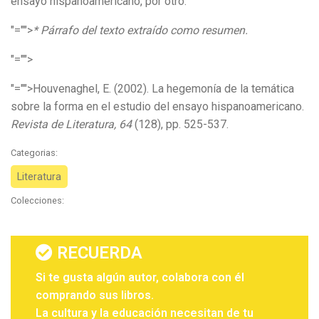
ensayo hispanoamericano, por otro.
"="">
* Párrafo del texto extraído como resumen.
"="">
"="">Houvenaghel, E. (2002). La hegemonía de la temática
sobre la forma en el estudio del ensayo hispanoamericano.
Revista de Literatura, 64
(128), pp. 525-537.
Categorias:
Literatura
Colecciones:
RECUERDA
Si te gusta algún autor, colabora con él
comprando sus libros.
La cultura y la educación necesitan de tu