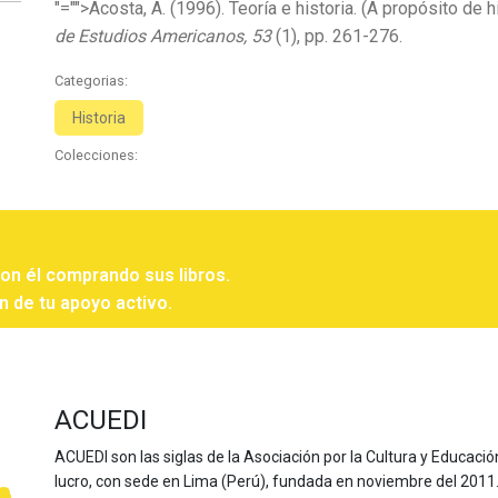
"="">Acosta, A. (1996). Teoría e historia. (A propósito de 
de Estudios Americanos, 53
(1), pp. 261-276.
Categorias:
Historia
Colecciones:
con él comprando sus libros.
n de tu apoyo activo.
ACUEDI
ACUEDI son las siglas de la Asociación por la Cultura y Educación
lucro, con sede en Lima (Perú), fundada en noviembre del 2011. Nu