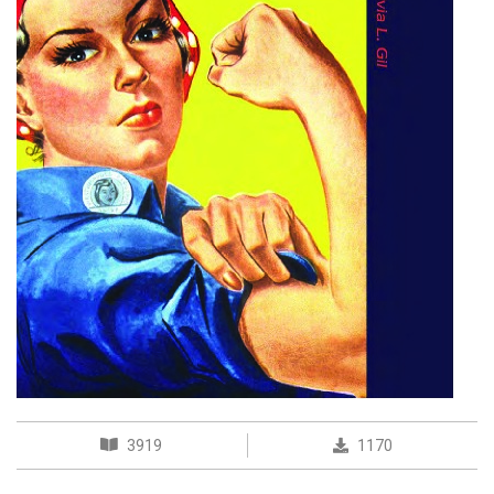
3919
1170