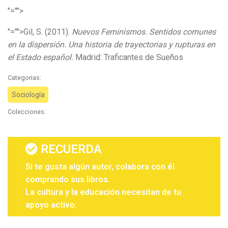
"="">
"="">Gil, S. (2011).
Nuevos Feminismos. Sentidos comunes
en la dispersión. Una historia de trayectorias y rupturas en
el Estado español.
Madrid: Traficantes de Sueños
Categorias:
Sociología
Colecciones:
RECUERDA
Si te gusta algún autor, colabora con él
comprando sus libros.
La cultura y la educación necesitan de tu
apoyo activo.