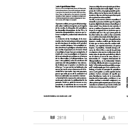
2818
841