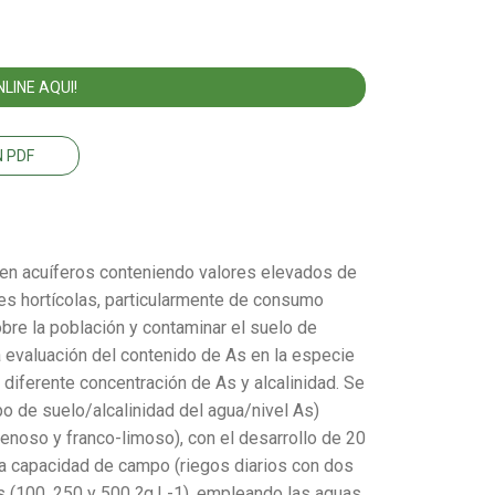
LINE AQUI!
 PDF
en acuíferos conteniendo valores elevados de
ies hortícolas, particularmente de consumo
bre la población y contaminar el suelo de
la evaluación del contenido de As en la especie
 diferente concentración de As y alcalinidad. Se
po de suelo/alcalinidad del agua/nivel As)
enoso y franco-limoso), con el desarrollo de 20
a capacidad de campo (riegos diarios con dos
s (100, 250 y 500 ?g.L-1), empleando las aguas