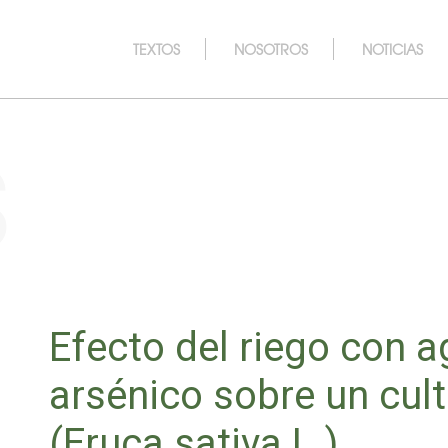
TEXTOS
NOSOTROS
NOTICIAS
s
Efecto del riego con a
arsénico sobre un cult
(Eruca sativa L.)