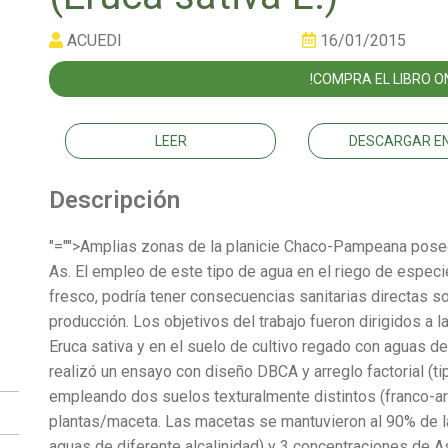
ACUEDI
16/01/2015
!COMPRA EL LIBRO ON
LEER
DESCARGAR EN
Descripción
"="">Amplias zonas de la planicie Chaco-Pampeana pose
As. El empleo de este tipo de agua en el riego de espec
fresco, podría tener consecuencias sanitarias directas so
producción. Los objetivos del trabajo fueron dirigidos a 
Eruca sativa y en el suelo de cultivo regado con aguas de
realizó un ensayo con diseño DBCA y arreglo factorial (ti
empleando dos suelos texturalmente distintos (franco-ar
plantas/maceta. Las macetas se mantuvieron al 90% de l
aguas de diferente alcalinidad) y 3 concentraciones de A