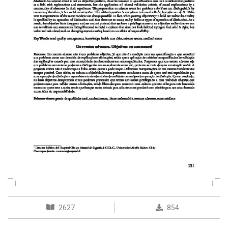
2627
854