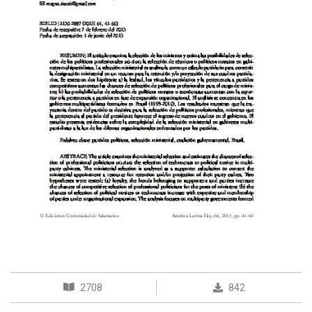
2708
842