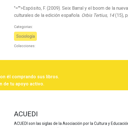
"="">Espósito, F. (2009). Seix Barral y el boom de la nue
culturales de la edición española.
Orbis Tertius, 14
(15), p
Categorias:
Sociología
Colecciones:
con él comprando sus libros.
n de tu apoyo activo.
ACUEDI
ACUEDI son las siglas de la Asociación por la Cultura y Educación