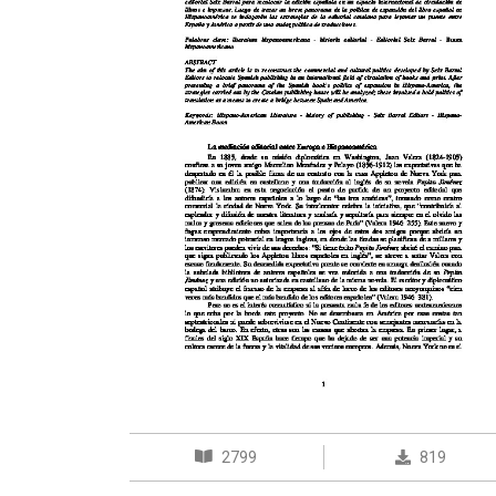
2799
819