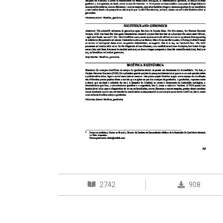
2742
908