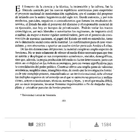
2831
1584