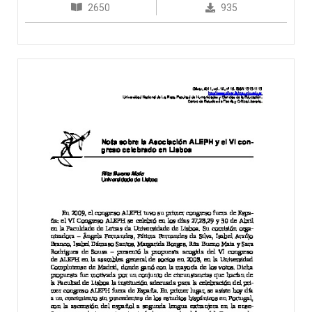
2650
935