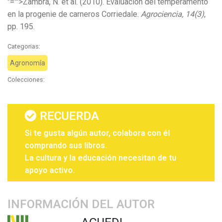
"="">Zambra, N. et al. (2010). Evaluación del temperamento
en la progenie de carneros Corriedale.
Agrociencia, 14(3)
,
pp. 195.
Categorias:
Agronomía
Colecciones:
RECUERDA
Si te gusta algún autor, colabora con él
comprando sus libros.
La cultura y la educación necesitan de tu
apoyo activo.
INFORMACIÓN DEL AUTOR