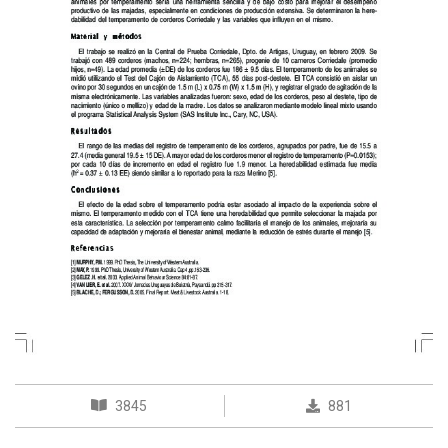
3845
881