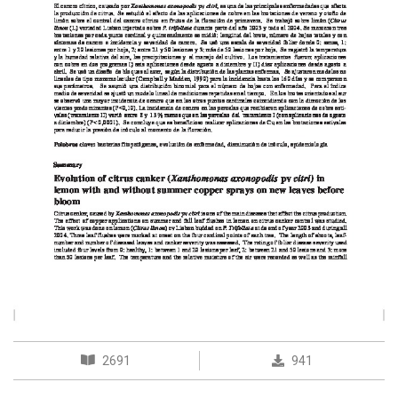
2691
941