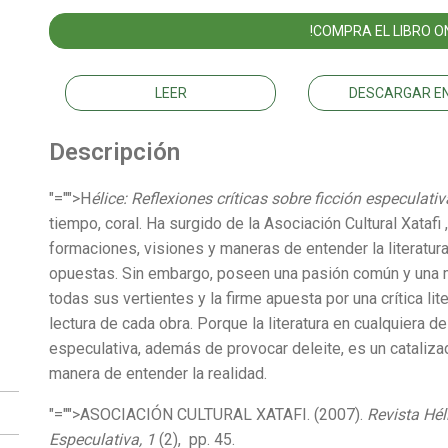
!COMPRA EL LIBRO ON
LEER
DESCARGAR EN
Descripción
"="">H
élice: Reflexiones críticas sobre ficción especulati
tiempo, coral. Ha surgido de la Asociación Cultural Xata
formaciones, visiones y maneras de entender la literatur
opuestas. Sin embargo, poseen una pasión común y una mis
todas sus vertientes y la firme apuesta por una crítica lit
lectura de cada obra. Porque la literatura en cualquiera d
especulativa, además de provocar deleite, es un cataliza
manera de entender la realidad.
"="">ASOCIACIÓN CULTURAL XATAFI. (2007).
Revista Hél
Especulativa, 1
(2), pp. 45.