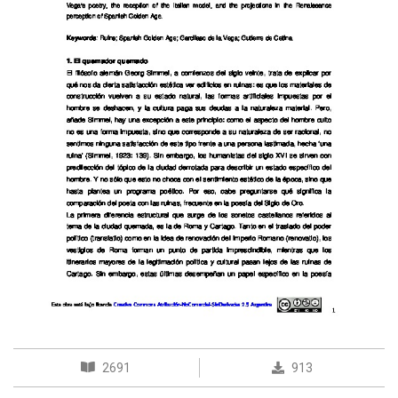
2691
913