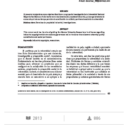
2813
886