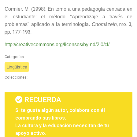
Cormier, M. (1998). En torno a una pedagogía centrada en
el estudiante: el método "Aprendizaje a través de
, nro. 3,
problemas" aplicado a la terminología.
Onomázein
pp. 177-193.
http://creativecommons.org/licenses/by-nd/2.0/cl/
Categorias:
Lingüística
Colecciones:
RECUERDA
Si te gusta algún autor, colabora con él
comprando sus libros.
La cultura y la educación necesitan de tu
apoyo activo.