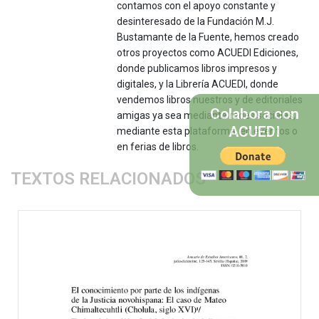
contamos con el apoyo constante y
desinteresado de la Fundación M.J.
Bustamante de la Fuente, hemos creado
otros proyectos como ACUEDI Ediciones,
donde publicamos libros impresos y
digitales, y la Librería ACUEDI, donde
vendemos libros nuestros y de editoriales
Colabora con
amigas ya sea mediante redes sociales,
ACUEDI
mediante esta plataforma, en eventos o
en ferias de libros.
TEXTOS RELACIONADOS