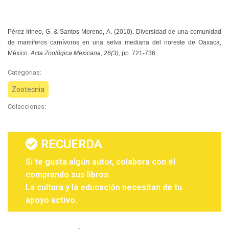
Pérez Irineo, G. & Santos Moreno, A. (2010). Diversidad de una comunidad
de mamíferos carnívoros en una selva mediana del noreste de Oaxaca,
México.
Acta Zoológica Mexicana, 26(3)
, pp. 721-736.
Categorias:
Zootecnia
Colecciones:
RECUERDA
Si te gusta algún autor, colabora con él
comprando sus libros.
La cultura y la educación necesitan de tu
apoyo activo.