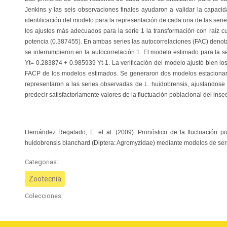
Jenkins y las seis observaciones finales ayudaron a validar la capac
identificación del modelo para la representación de cada una de las ser
los ajustes más adecuados para la serie 1 la transformación con raíz c
potencia (0.387455). En ambas series las autocorrelaciones (FAC) denota
se interrumpieron en la autocorrelación 1. El modelo estimado para la se
Yt= 0.283874 + 0.985939 Yt-1. La verificación del modelo ajustó bien los
FACP de los modelos estimados. Se generaron dos modelos estacionario
representaron a las series observadas de L. huidobrensis, ajustandose
predecir satisfactoriamente valores de la fluctuación poblacional del insec
Hernández Regalado, E. et al. (2009). Pronóstico de la fluctuación p
huidobrensis blanchard (Diptera: Agromyzidae) mediante modelos de ser
Categorias:
Zootecnia
Colecciones: