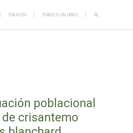
ENLACES
PUBLICA UN LIBRO
uación poblacional
a de crisantemo
s blanchard