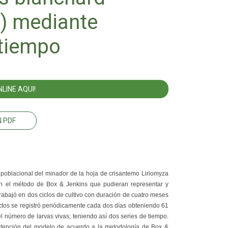
e) mediante
 tiempo
LINE AQUI!
 PDF
n poblacional del minador de la hoja de crisantemo Liriomyza
on el método de Box & Jenkins que pudieran representar y
trabajó en dos ciclos de cultivo con duración de cuatro meses
tos se registró periódicamente cada dos días obteniendo 61
el número de larvas vivas; teniendo así dos series de tiempo.
btención del modelo de acuerdo a la metodología de Box &