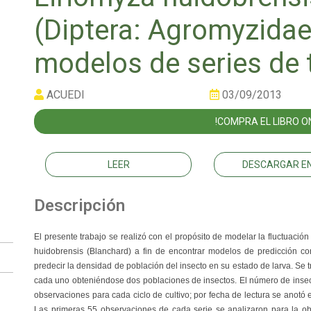
(Diptera: Agromyzida
modelos de series de
ACUEDI
03/09/2013
!COMPRA EL LIBRO ON
LEER
DESCARGAR EN
Descripción
El presente trabajo se realizó con el propósito de modelar la fluctuació
huidobrensis (Blanchard) a fin de encontrar modelos de predicción c
predecir la densidad de población del insecto en su estado de larva. Se 
cada uno obteniéndose dos poblaciones de insectos. El número de insec
observaciones para cada ciclo de cultivo; por fecha de lectura se anotó 
Las primeras 55 observaciones de cada serie se analizaron para la o