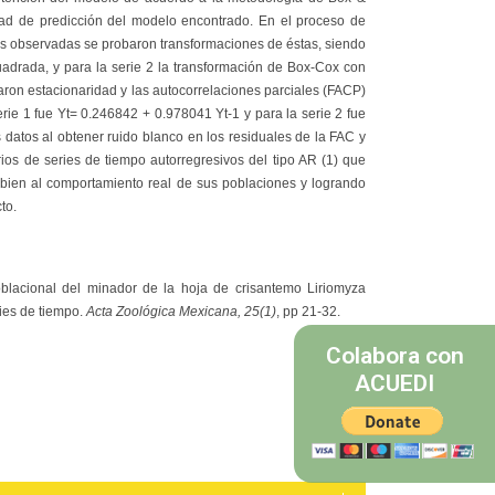
idad de predicción del modelo encontrado. En el proceso de
ies observadas se probaron transformaciones de éstas, siendo
uadrada, y para la serie 2 la transformación de Box-Cox con
ron estacionaridad y las autocorrelaciones parciales (FACP)
rie 1 fue Yt= 0.246842 + 0.978041 Yt-1 y para la serie 2 fue
 datos al obtener ruido blanco en los residuales de la FAC y
s de series de tiempo autorregresivos del tipo AR (1) que
 bien al comportamiento real de sus poblaciones y logrando
to.
oblacional del minador de la hoja de crisantemo Liriomyza
ies de tiempo.
Acta Zoológica Mexicana, 25(1)
, pp 21-32.
Colabora con
ACUEDI