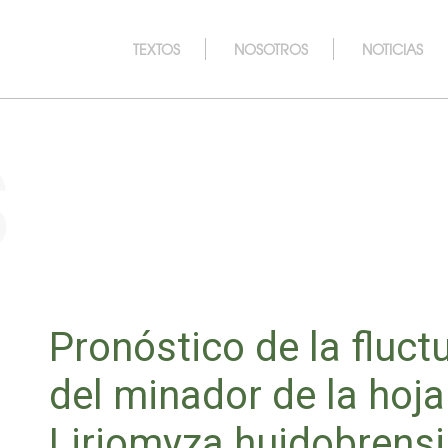
TEXTOS
NOSOTROS
NOTICIAS
s
Pronóstico de la fluct
del minador de la hoj
Liriomyza huidobrensi