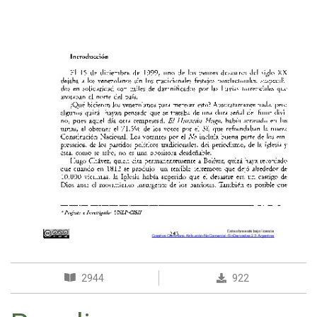
2944
922